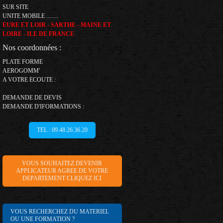
SUR SITE
UNITE MOBILE ........
EURE ET LOIR - SARTHE - MAINE ET
LOIRE - ILE DE FRANCE
Nos coordonnées :
PLATE FORME
AEROGOMM'
A VOTRE ECOUTE :
DEMANDE DE DEVIS
DEMANDE D'IFORMATIONS :
TEL : 09.48.26.36.20
VOUS SOUHAITEZ DEVENIR
APPLICATEUR AGREE DE VOTRE
DEPARTEMENT CLIQUEZ ICI
VOUS RECHERCHEZ DU MATERIEL
OU UNE FORMATION ?