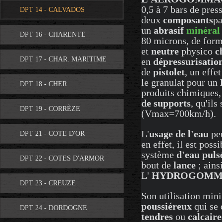
0,5 à 7 bars de press
DPT 14 - CALVADOS
deux
composants
pa
un
abrasif
minéral
DPT 16 - CHARENTE
80 microns, de for
et
neutre
physico
c
DPT 17 - CHAR. MARITIME
en
dépressurisatio
de
pistolet
, un effet
le granulat pour un
DPT 18 - CHER
produits chimiques, 
de supports
, qu'ils
DPT 19 - CORRÈZE
(Vmax=700km/h).
L'
usage de l'eau
peu
DPT 21 - COTE D'OR
en effet, il est poss
système
d'eau puls
DPT 22 - COTES D'ARMOR
bout de
lance
; ains
L'
HYDROGOMM
DPT 23 - CREUZE
Son utilisation min
poussiéreux
qui se
DPT 24 - DORDOGNE
tendres
ou
calcaire