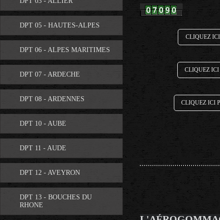
DPT 03 - ALLIER
DPT 05 - HAUTES-ALPES
CLIQUEZ IC
DPT 06 - ALPES MARITIMES
CLIQUEZ IC
DPT 07 - ARDECHE
DPT 08 - ARDENNES
CLIQUEZ ICI
DPT 10 - AUBE
DPT 11 - AUDE
DPT 12 - AVEYRON
DPT 13 - BOUCHES DU
RHONE
L'AÉROGOMMA