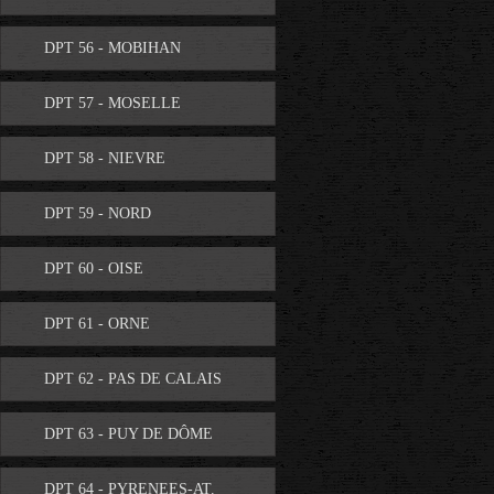
DPT 56 - MOBIHAN
DPT 57 - MOSELLE
DPT 58 - NIEVRE
DPT 59 - NORD
DPT 60 - OISE
DPT 61 - ORNE
DPT 62 - PAS DE CALAIS
DPT 63 - PUY DE DÔME
DPT 64 - PYRENEES-AT.