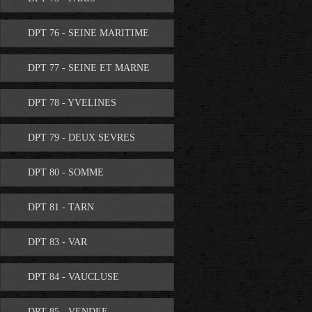
DPT 76 - SEINE MARITIME
DPT 77 - SEINE ET MARNE
DPT 78 - YVELINES
DPT 79 - DEUX SEVRES
DPT 80 - SOMME
DPT 81 - TARN
DPT 83 - VAR
DPT 84 - VAUCLUSE
DPT 85 - VENDEE