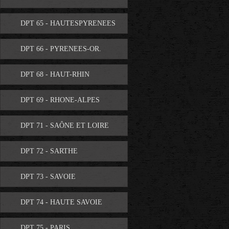
DPT 65 - HAUTESPYRENEES
DPT 66 - PYRENEES-OR.
DPT 68 - HAUT-RHIN
DPT 69 - RHONE-ALPES
DPT 71 - SAÔNE ET LOIRE
DPT 72 - SARTHE
DPT 73 - SAVOIE
DPT 74 - HAUTE SAVOIE
DPT 75 - PARIS