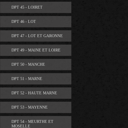
DPT 45 - LOIRET
DPT 46 - LOT
DPT 47 - LOT ET GARONNE
DPT 49 - MAINE ET LOIRE
DPT 50 - MANCHE
DPT 51 - MARNE
DPT 52 - HAUTE MARNE
DPT 53 - MAYENNE
DPT 54 - MEURTHE ET
MOSELLE