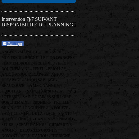
Intervention 7j/7 SUIVANT
DISPONIBILITE DU PLANNING
Partager
ANGERS - MAINE ET LOIRE -AVRILLE -
MONTREUIL JUIGNE - LE LION D'ANGERS
- LA MEMBROLLE- GRETZ NEUVILLE -
BOUCHEMAINE - FENEU - BRIOLLAY -
ANJOU ANJOU DECAPAGE - ANJOU
DECAPAGE - ANJOU SABLAGE -
BEAUCOUZE - LA MEIGNANNE -
ECOUFLANT - SAINT LAMBERT LA
POTHERIE - SAINT GEMMES SUR LOIRE -
BOUCHEMAINE - PRUNIERS - PRUILLE -
BRAIN SUR LONGUENEE - LA POUEZE -
SAINT CLEMENT DE LA PLACE - SAINT
JEAN DE LINIERE - CANTENAY EPINARD -
SEGRE - SCEAU D'ANJOU - CHAMPIGNE -
ANGERS - BECON LES GRANITS -
NOYANT - VERN D'ANJOU - THORIGNE