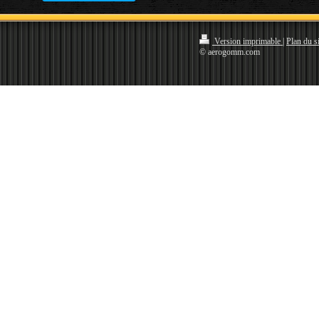
Version imprimable
|
Plan du si
© aerogomm.com