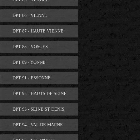
DPT 86 - VIENNE
DPT 87 - HAUTE VIENNE
DPT 88 - VOSGES
DPT 89 - YONNE
DPT 91 - ESSONNE
DPT 92 - HAUTS DE SEINE
DPT 93 - SEINE ST DENIS
DPT 94 - VAL DE MARNE