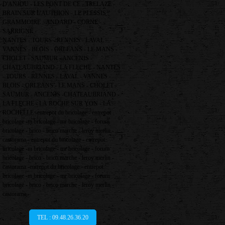
D'ANJOU - LES PONT DE CE - TRELAZE -
BRAIN SUR L'AUTHION - LE PLESSIS
GRAMMOIRE -ANDARD - CORNE -
SARRIGNE -
NANTES - TOURS - RENNES - LAVAL -
VANNES - BLOIS - ORLEANS - LE MANS -
CHOLET - SAUMUR - ANCENIS -
CHATEAUBRIAND - LA FLECHE - NANTES
- TOURS - RENNES - LAVAL - VANNES -
BLOIS - ORLEANS - LE MANS - CHOLET -
SAUMUR - ANCENIS -CHATEAUBRIAND -
LA FLECHE - LA ROCHE SUR YON - LA
ROCHELLE -entrepot du bricolage - entrepot
bricolage -m bricolage - mr bricolage - forum
bricolage - brico - brico marche - leroy merlin -
castorama - entrepot du bricolage - entrepot
bricolage -m bricolage - mr bricolage - forum
bricolage - brico - brico marche - leroy merlin -
castorama -entrepot du bricolage - entrepot
bricolage -m bricolage - mr bricolage - forum
bricolage - brico - brico marche - leroy merlin -
castorama -
TEL : 09.48.26.36.20