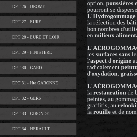
option,
poussières e
DPT 26 - DROME
pourront se dispers
L'Hydrogommage
la réfection des bâ
DPT 27 - EURE
bon nombres d'utili
en
milieux aliment
DPT 28 - EURE ET LOIR
L'AÉROGOMMAG
DPT 29 - FINISTERE
les
surfaces
sans
le
l'
aspect
d'
origine
au
radicalement
peint
DPT 30 - GARD
d'
oxydation
,
graiss
DPT 31 - Hte GARONNE
L'AÉROGOMMA
la
restauration
de
peintes, au gomma
DPT 32 - GERS
graffitis, au
relook
la
rouille
et de nomb
DPT 33 - GIRONDE
DPT 34 - HERAULT