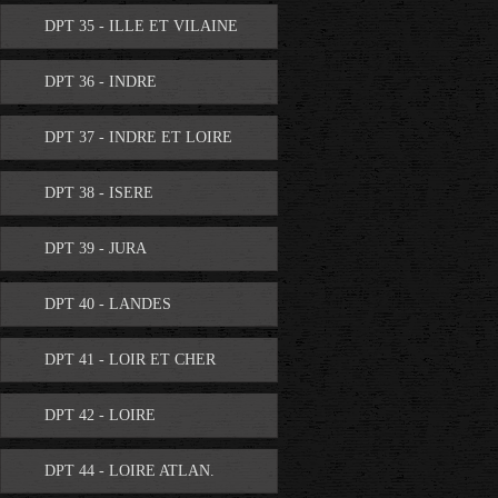
DPT 35 - ILLE ET VILAINE
DPT 36 - INDRE
DPT 37 - INDRE ET LOIRE
DPT 38 - ISERE
DPT 39 - JURA
DPT 40 - LANDES
DPT 41 - LOIR ET CHER
DPT 42 - LOIRE
DPT 44 - LOIRE ATLAN.