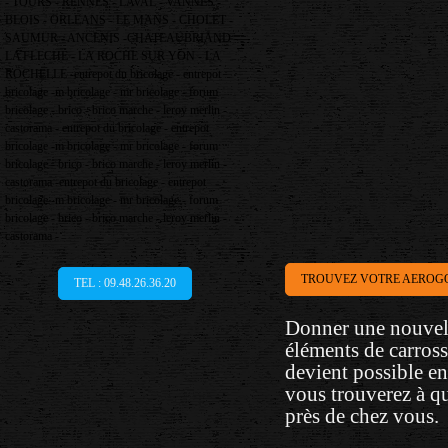
- TOURS - RENNES - LAVAL - VANNES -
BLOIS - ORLEANS - LE MANS - CHOLET -
SAUMUR - ANCENIS -CHATEAUBRIAND -
LA FLECHE - LA ROCHE SUR YON - LA
ROCHELLE -entrepot du bricolage - entrepot
bricolage -m bricolage - mr bricolage - forum
bricolage - brico - brico marche - leroy merlin -
castorama - entrepot du bricolage - entrepot
bricolage -m bricolage - mr bricolage - forum
bricolage - brico - brico marche - leroy merlin -
castorama -entrepot du bricolage - entrepot
bricolage -m bricolage - mr bricolage - forum
bricolage - brico - brico marche - leroy merlin -
castorama -
TROUVEZ VOTRE AEROG
TEL : 09.48.26.36.20
Donner une nouvelle
éléments de carross
devient possible e
vous trouverez à qu
près de chez vous.