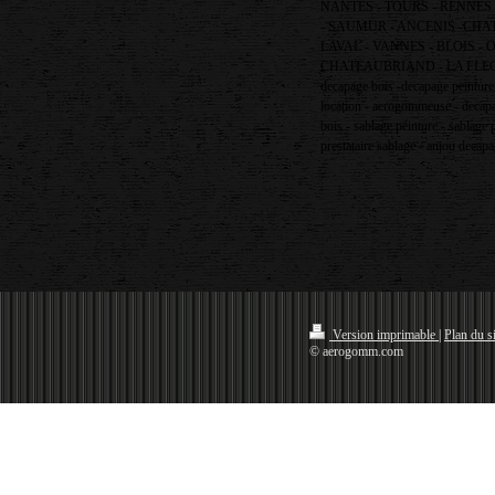
NANTES - TOURS - RENNES 
- SAUMUR - ANCENIS -CHAT
LAVAL - VANNES - BLOIS -
CHATEAUBRIAND - LA FLEC
decapage bois -decapage peintur
location - aerogommeuse - deca
bois - sablage peinture - sablage 
prestataire sablage - anjou decap
Version imprimable
|
Plan du si
© aerogomm.com