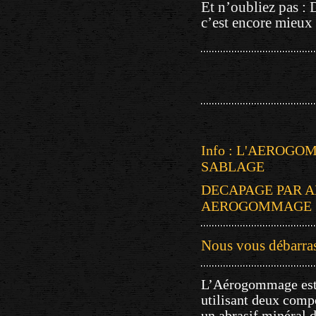
Et n’oubliez pas : 
c’est encore mieux 
Info : L'AEROG
SABLAGE
DECAPAGE PAR 
AEROGOMMAGE
Nous vous débarras
L’Aérogommage est 
utilisant deux
compo
un abrasif minéral d