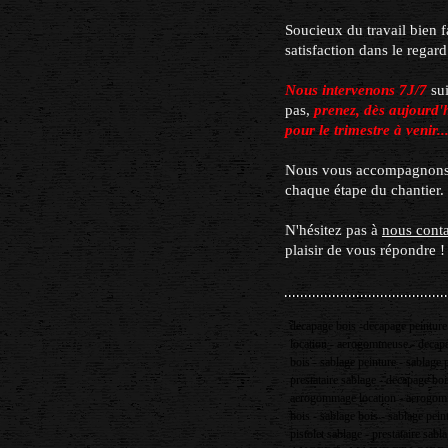
Soucieux du travail bien f
satisfaction dans le regar
Nous intervenons 7J/7
sui
pas,
prenez, dès aujourd'h
pour le trimestre à venir..
Nous vous accompagnons t
chaque étape du chantier
N'hésitez pas à
nous conta
plaisir de vous répondre !
decapage bois -decapage peintur
location - aerogommeuse - deca
bois - sablage peinture - sablage 
prestataire sablage - decapage bo
aerogommage location - aerogo
bois - sablage bois - sablage pein
pistolet sablage - prestataire