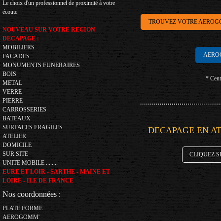
Le choix d'un professionnel de proximité à votre
écoute
TROUVEZ VOTRE AEROG
NOUVEAU SUR VOTRE REGION
DECAPAGE :
MOBILIERS
AEROGO
FACADES
MONUMENTS FUNERAIRES
BOIS
* Cent
METAL
VERRE
PIERRE
CARROSSERIES
BATEAUX
SURFACES FRAGILES
DECAPAGE EN ATE
ATELIER
DOMICILE
SUR SITE
CLIQUEZ S
UNITE MOBILE ........
EURE ET LOIR - SARTHE - MAINE ET
LOIRE - ILE DE FRANCE
Nos coordonnées :
PLATE FORME
AEROGOMM'