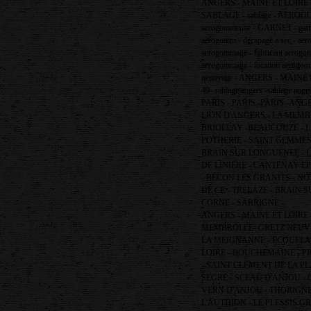
ANGERS - MAINE ET LOIRE 
SAB
LA
GE - sab
la
ge - AEROG
aerogommeuse - GARNET - garn
aerogomm - decapage a sec - a
aerogommage - fabricant aerogo
aerogommage - location aerogomm
nettoyage - ANGERS - MAINE ET 
49- sablage angers -sablage anger
PARIS - PARIS -PARIS -ANG
LION D'ANGERS - LA MEMB
BRIOLLAY -BEAUCOUZE - 
POTHERIE - SAINT GEMMES 
BRAIN SUR LONGUENEE - L
DE LINIERE - CANTENAY E
- BECON LES GRANITS - NO
DE CE - TRELAZE - BRAIN
CORNE - SARRIGNE -
ANGERS - MAINE ET LOIRE 
MEMBROLLE- GRETZ NEUVI
LA MEIGNANNE - ECOUFLAN
LOIRE - BOUCHEMAINE - P
- SAINT CLEMENT DE LA PL
SEGRE - SCEAU D'ANJOU -
VERN D'ANJOU - THORIGNE 
L'AUTHION - LE PLESSIS 