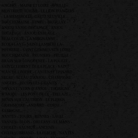
ANGERS - MAINE ET LOIRE -AVRILLE -
MONTREUIL JUIGNE - LE LION D'ANGERS
- LA MEMBROLLE- GRETZ NEUVILLE -
BOUCHEMAINE - FENEU - BRIOLLAY -
ANJOU ANJOU DECAPAGE - ANJOU
DECAPAGE - ANJOU SABLAGE -
BEAUCOUZE - LA MEIGNANNE -
ECOUFLANT - SAINT LAMBERT LA
POTHERIE - SAINT GEMMES SUR LOIRE -
BOUCHEMAINE - PRUNIERS - PRUILLE -
BRAIN SUR LONGUENEE - LA POUEZE -
SAINT CLEMENT DE LA PLACE - SAINT
JEAN DE LINIERE - CANTENAY EPINARD -
SEGRE - SCEAU D'ANJOU - CHAMPIGNE -
ANGERS - BECON LES GRANITS -
NOYANT - VERN D'ANJOU - THORIGNE
D'ANJOU - LES PONT DE CE - TRELAZE -
BRAIN SUR L'AUTHION - LE PLESSIS
GRAMMOIRE -ANDARD - CORNE -
SARRIGNE -
NANTES - TOURS - RENNES - LAVAL -
VANNES - BLOIS - ORLEANS - LE MANS -
CHOLET - SAUMUR - ANCENIS -
CHATEAUBRIAND - LA FLECHE - NANTES