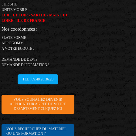
SUR SITE
UNITE MOBILE ........
EURE ET LOIR - SARTHE - MAINE ET
LOIRE - ILE DE FRANCE
Nos coordonnées :
PLATE FORME
AEROGOMM'
A VOTRE ECOUTE :
DEMANDE DE DEVIS
DEMANDE D'IFORMATIONS :
TEL : 09.48.26.36.20
VOUS SOUHAITEZ DEVENIR
APPLICATEUR AGREE DE VOTRE
DEPARTEMENT CLIQUEZ ICI
VOUS RECHERCHEZ DU MATERIEL
OU UNE FORMATION ?