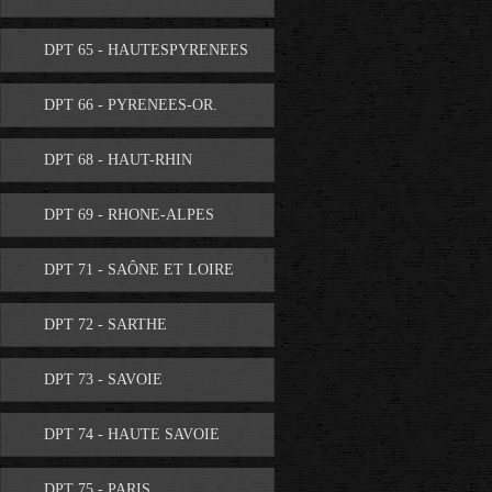
DPT 65 - HAUTESPYRENEES
DPT 66 - PYRENEES-OR.
DPT 68 - HAUT-RHIN
DPT 69 - RHONE-ALPES
DPT 71 - SAÔNE ET LOIRE
DPT 72 - SARTHE
DPT 73 - SAVOIE
DPT 74 - HAUTE SAVOIE
DPT 75 - PARIS