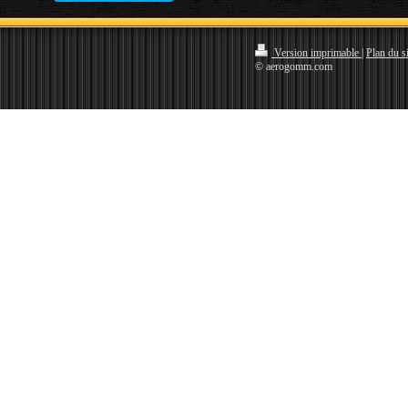
Version imprimable
|
Plan du si
© aerogomm.com