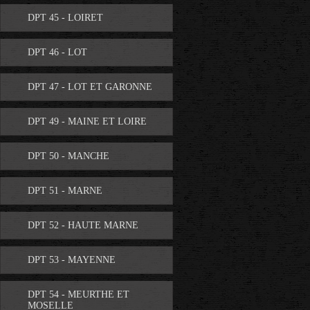
DPT 45 - LOIRET
DPT 46 - LOT
DPT 47 - LOT ET GARONNE
DPT 49 - MAINE ET LOIRE
DPT 50 - MANCHE
DPT 51 - MARNE
DPT 52 - HAUTE MARNE
DPT 53 - MAYENNE
DPT 54 - MEURTHE ET
MOSELLE