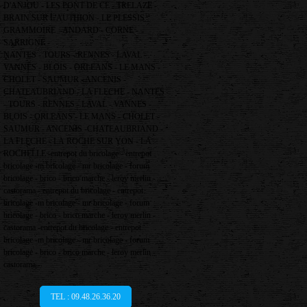
D'ANJOU - LES PONT DE CE - TRELAZE -
BRAIN SUR L'AUTHION - LE PLESSIS
GRAMMOIRE -ANDARD - CORNE -
SARRIGNE -
NANTES - TOURS - RENNES - LAVAL -
VANNES - BLOIS - ORLEANS - LE MANS -
CHOLET - SAUMUR - ANCENIS -
CHATEAUBRIAND - LA FLECHE - NANTES
- TOURS - RENNES - LAVAL - VANNES -
BLOIS - ORLEANS - LE MANS - CHOLET -
SAUMUR - ANCENIS -CHATEAUBRIAND -
LA FLECHE - LA ROCHE SUR YON - LA
ROCHELLE -entrepot du bricolage - entrepot
bricolage -m bricolage - mr bricolage - forum
bricolage - brico - brico marche - leroy merlin -
castorama - entrepot du bricolage - entrepot
bricolage -m bricolage - mr bricolage - forum
bricolage - brico - brico marche - leroy merlin -
castorama -entrepot du bricolage - entrepot
bricolage -m bricolage - mr bricolage - forum
bricolage - brico - brico marche - leroy merlin -
castorama -
TEL : 09.48.26.36.20