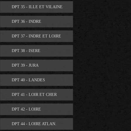
DPT 35 - ILLE ET VILAINE
DPT 36 - INDRE
DPT 37 - INDRE ET LOIRE
DPT 38 - ISERE
DPT 39 - JURA
DPT 40 - LANDES
DPT 41 - LOIR ET CHER
DPT 42 - LOIRE
DPT 44 - LOIRE ATLAN.