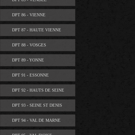
DPT 86 - VIENNE
DPT 87 - HAUTE VIENNE
DPT 88 - VOSGES
DPT 89 - YONNE
DPT 91 - ESSONNE
DPT 92 - HAUTS DE SEINE
DPT 93 - SEINE ST DENIS
DPT 94 - VAL DE MARNE