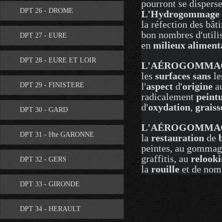
pourront se dispers
DPT 26 - DROME
L'Hydrogommage
la réfection des bâ
bon nombres d'utili
DPT 27 - EURE
en
milieux aliment
DPT 28 - EURE ET LOIR
L'AÉROGOMMAG
les
surfaces
sans
le
l'
aspect
d'
origine
au
DPT 29 - FINISTERE
radicalement
peint
d'
oxydation
,
graiss
DPT 30 - GARD
L'AÉROGOMMA
DPT 31 - Hte GARONNE
la
restauration
de
peintes, au gomma
graffitis, au
relook
DPT 32 - GERS
la
rouille
et de nomb
DPT 33 - GIRONDE
DPT 34 - HERAULT