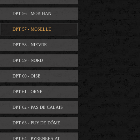
DPT 56 - MOBIHAN
DPT 57 - MOSELLE
DPT 58 - NIEVRE
DPT 59 - NORD
DPT 60 - OISE
DPT 61 - ORNE
DPT 62 - PAS DE CALAIS
DPT 63 - PUY DE DÔME
DPT 64 - PYRENEES-AT.