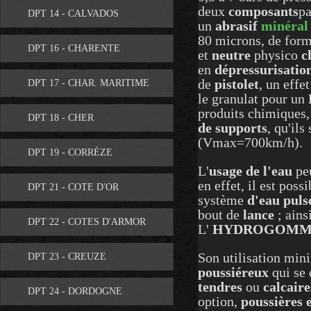
deux
composants
pa
DPT 14 - CALVADOS
un
abrasif
minéral
80 microns, de for
DPT 16 - CHARENTE
et
neutre
physico
c
en
dépressurisatio
de
pistolet
, un effet
DPT 17 - CHAR. MARITIME
le granulat pour un
produits chimiques, 
DPT 18 - CHER
de supports
, qu'ils
(Vmax=700km/h).
DPT 19 - CORRÈZE
L'
usage de l'eau
peu
en effet, il est poss
DPT 21 - COTE D'OR
système
d'eau puls
bout de
lance
; ains
DPT 22 - COTES D'ARMOR
L'
HYDROGOMM
Son utilisation min
DPT 23 - CREUZE
poussiéreux
qui se
tendres
ou
calcaire
DPT 24 - DORDOGNE
option,
poussières e