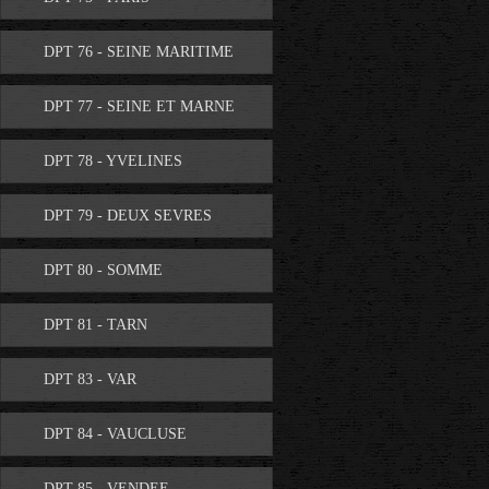
DPT 76 - SEINE MARITIME
DPT 77 - SEINE ET MARNE
DPT 78 - YVELINES
DPT 79 - DEUX SEVRES
DPT 80 - SOMME
DPT 81 - TARN
DPT 83 - VAR
DPT 84 - VAUCLUSE
DPT 85 - VENDEE