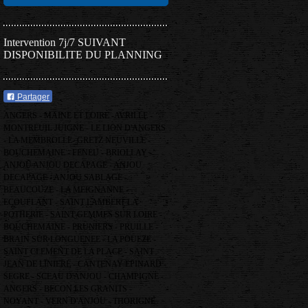
Intervention 7j/7 SUIVANT
DISPONIBILITE DU PLANNING
Partager
ANGERS - MAINE ET LOIRE -AVRILLE -
MONTREUIL JUIGNE - LE LION D'ANGERS
- LA MEMBROLLE- GRETZ NEUVILLE -
BOUCHEMAINE - FENEU - BRIOLLAY -
ANJOU ANJOU DECAPAGE - ANJOU
DECAPAGE - ANJOU SABLAGE -
BEAUCOUZE - LA MEIGNANNE -
ECOUFLANT - SAINT LAMBERT LA
POTHERIE - SAINT GEMMES SUR LOIRE -
BOUCHEMAINE - PRUNIERS - PRUILLE -
BRAIN SUR LONGUENEE - LA POUEZE -
SAINT CLEMENT DE LA PLACE - SAINT
JEAN DE LINIERE - CANTENAY EPINARD -
SEGRE - SCEAU D'ANJOU - CHAMPIGNE -
ANGERS - BECON LES GRANITS -
NOYANT - VERN D'ANJOU - THORIGNE