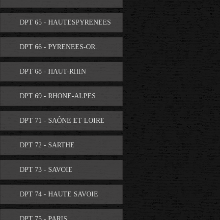
DPT 65 - HAUTESPYRENEES
DPT 66 - PYRENEES-OR.
DPT 68 - HAUT-RHIN
DPT 69 - RHONE-ALPES
DPT 71 - SAÔNE ET LOIRE
DPT 72 - SARTHE
DPT 73 - SAVOIE
DPT 74 - HAUTE SAVOIE
DPT 75 - PARIS