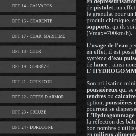
en
dépressurisatio
DPT 14 - CALVADOS
de
pistolet
, un effet
le granulat pour un
produit chimique, sa
DPT 16 - CHARENTE
supports
, qu'ils so
(Vmax=700km/h).
DPT 17 - CHAR. MARITIME
L'
usage de l'eau
peu
en effet, il est poss
DPT 18 - CHER
système
d'eau puls
de
lance
; ainsi nou
DPT 19 - CORRÈZE
L'
HYDROGOMM
DPT 21 - COTE D'OR
Son utilisation min
poussiéreux
qui se
tendres
ou
calcaire
DPT 22 - COTES D'ARMOR
option,
poussières e
pourront se dispers
DPT 23 - CREUZE
L'Hydrogommage
la réfection des bâ
bon nombre d'utilis
DPT 24 - DORDOGNE
en
milieux aliment