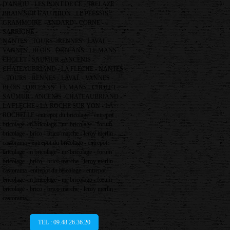
D'ANJOU - LES PONT DE CE - TRELAZE -
BRAIN SUR L'AUTHION - LE PLESSIS
GRAMMOIRE -ANDARD - CORNE -
SARRIGNE -
NANTES - TOURS - RENNES - LAVAL -
VANNES - BLOIS - ORLEANS - LE MANS -
CHOLET - SAUMUR - ANCENIS -
CHATEAUBRIAND - LA FLECHE - NANTES
- TOURS - RENNES - LAVAL - VANNES -
BLOIS - ORLEANS - LE MANS - CHOLET -
SAUMUR - ANCENIS -CHATEAUBRIAND -
LA FLECHE - LA ROCHE SUR YON - LA
ROCHELLE -entrepot du bricolage - entrepot
bricolage -m bricolage - mr bricolage - forum
bricolage - brico - brico marche - leroy merlin -
castorama - entrepot du bricolage - entrepot
bricolage -m bricolage - mr bricolage - forum
bricolage - brico - brico marche - leroy merlin -
castorama -entrepot du bricolage - entrepot
bricolage -m bricolage - mr bricolage - forum
bricolage - brico - brico marche - leroy merlin -
castorama -
TEL : 09.48.26.36.20