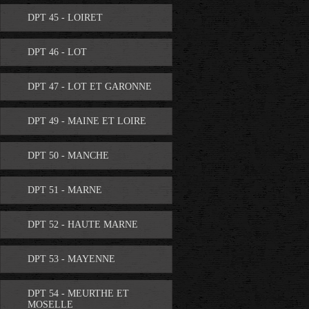
DPT 45 - LOIRET
DPT 46 - LOT
DPT 47 - LOT ET GARONNE
DPT 49 - MAINE ET LOIRE
DPT 50 - MANCHE
DPT 51 - MARNE
DPT 52 - HAUTE MARNE
DPT 53 - MAYENNE
DPT 54 - MEURTHE ET
MOSELLE