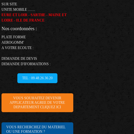
SUR SITE
UNITE MOBILE ........
EURE ET LOIR - SARTHE - MAINE ET
LOIRE - ILE DE FRANCE
Nos coordonnées :
PLATE FORME
AEROGOMM'
A VOTRE ECOUTE :
DEMANDE DE DEVIS
DEMANDE D'IFORMATIONS :
TEL : 09.48.26.36.20
VOUS SOUHAITEZ DEVENIR
APPLICATEUR AGREE DE VOTRE
DEPARTEMENT CLIQUEZ ICI
VOUS RECHERCHEZ DU MATERIEL
OU UNE FORMATION ?