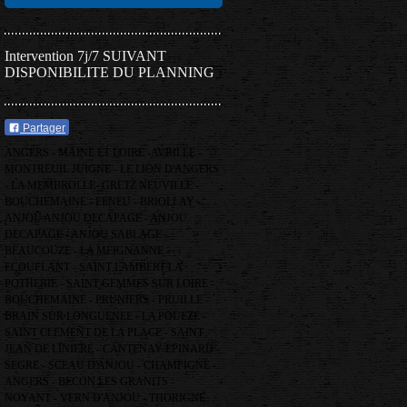
Intervention 7j/7 SUIVANT
DISPONIBILITE DU PLANNING
Partager
ANGERS - MAINE ET LOIRE -AVRILLE -
MONTREUIL JUIGNE - LE LION D'ANGERS
- LA MEMBROLLE- GRETZ NEUVILLE -
BOUCHEMAINE - FENEU - BRIOLLAY -
ANJOU ANJOU DECAPAGE - ANJOU
DECAPAGE - ANJOU SABLAGE -
BEAUCOUZE - LA MEIGNANNE -
ECOUFLANT - SAINT LAMBERT LA
POTHERIE - SAINT GEMMES SUR LOIRE -
BOUCHEMAINE - PRUNIERS - PRUILLE -
BRAIN SUR LONGUENEE - LA POUEZE -
SAINT CLEMENT DE LA PLACE - SAINT
JEAN DE LINIERE - CANTENAY EPINARD -
SEGRE - SCEAU D'ANJOU - CHAMPIGNE -
ANGERS - BECON LES GRANITS -
NOYANT - VERN D'ANJOU - THORIGNE