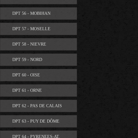
DPT 56 - MOBIHAN
DPT 57 - MOSELLE
DPT 58 - NIEVRE
DPT 59 - NORD
DPT 60 - OISE
DPT 61 - ORNE
DPT 62 - PAS DE CALAIS
DPT 63 - PUY DE DÔME
DPT 64 - PYRENEES-AT.