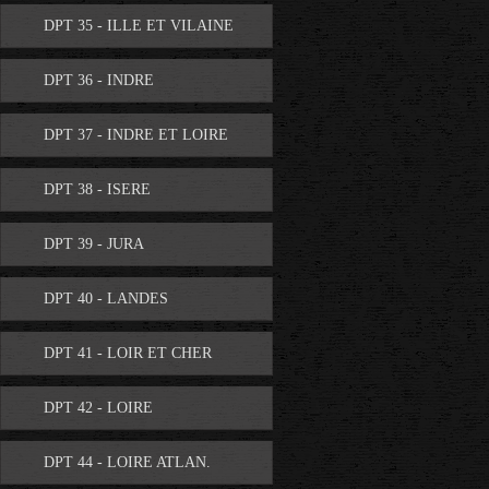
DPT 35 - ILLE ET VILAINE
DPT 36 - INDRE
DPT 37 - INDRE ET LOIRE
DPT 38 - ISERE
DPT 39 - JURA
DPT 40 - LANDES
DPT 41 - LOIR ET CHER
DPT 42 - LOIRE
DPT 44 - LOIRE ATLAN.