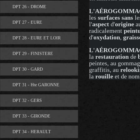
DPT 26 - DROME
L'AÉROGOMMAG
les
surfaces
sans
le
DPT 27 - EURE
l'
aspect
d'
origine
au
radicalement
peint
d'
oxydation
,
graiss
DPT 28 - EURE ET LOIR
L'AÉROGOMMA
DPT 29 - FINISTERE
la
restauration
de
peintes, au gomma
graffitis, au
relook
DPT 30 - GARD
la
rouille
et de nomb
DPT 31 - Hte GARONNE
DPT 32 - GERS
DPT 33 - GIRONDE
DPT 34 - HERAULT