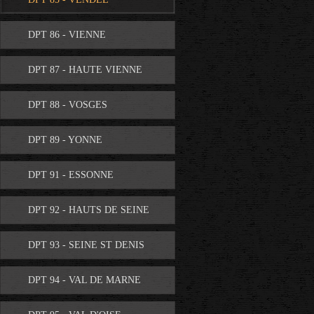
DPT 86 - VIENNE
DPT 87 - HAUTE VIENNE
DPT 88 - VOSGES
DPT 89 - YONNE
DPT 91 - ESSONNE
DPT 92 - HAUTS DE SEINE
DPT 93 - SEINE ST DENIS
DPT 94 - VAL DE MARNE