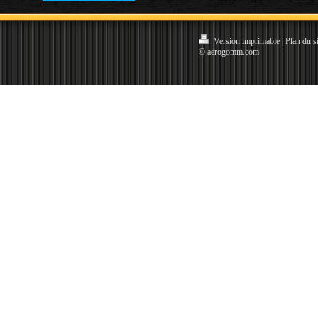
Version imprimable
|
Plan du si
© aerogomm.com