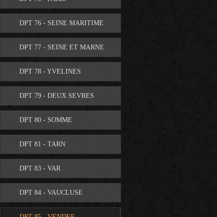
DPT 76 - SEINE MARITIME
DPT 77 - SEINE ET MARNE
DPT 78 - YVELINES
DPT 79 - DEUX SEVRES
DPT 80 - SOMME
DPT 81 - TARN
DPT 83 - VAR
DPT 84 - VAUCLUSE
DPT 85 - VENDEE