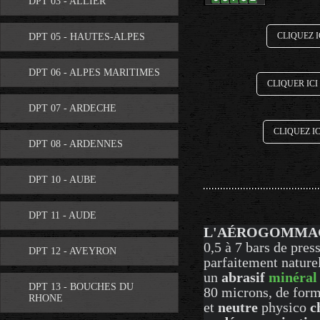
DPT 03 - ALLIER
CLIQUEZ I
DPT 05 - HAUTES-ALPES
DPT 06 - ALPES MARITIMES
CLIQUER ICI
DPT 07 - ARDECHE
CLIQUEZ I
DPT 08 - ARDENNES
DPT 10 - AUBE
DPT 11 - AUDE
L'AÉROGOMMA
0,5 à 7 bars de pres
DPT 12 - AVEYRON
parfaitement naturels
un
abrasif
minéral
DPT 13 - BOUCHES DU
80 microns, de for
RHONE
et
neutre
physico
c