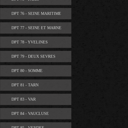
DPT 76 - SEINE MARITIME
DPT 77 - SEINE ET MARNE
DPT 78 - YVELINES
DPT 79 - DEUX SEVRES
DPT 80 - SOMME
DPT 81 - TARN
DPT 83 - VAR
DPT 84 - VAUCLUSE
DPT 85 - VENDEE