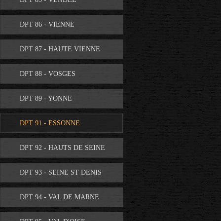
DPT 86 - VIENNE
DPT 87 - HAUTE VIENNE
DPT 88 - VOSGES
DPT 89 - YONNE
DPT 91 - ESSONNE
DPT 92 - HAUTS DE SEINE
DPT 93 - SEINE ST DENIS
DPT 94 - VAL DE MARNE