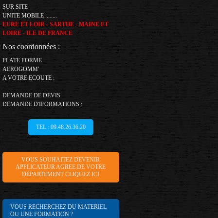
SUR SITE
UNITE MOBILE ........
EURE ET LOIR - SARTHE - MAINE ET
LOIRE - ILE DE FRANCE
Nos coordonnées :
PLATE FORME
AEROGOMM'
A VOTRE ECOUTE :
DEMANDE DE DEVIS
DEMANDE D'IFORMATIONS :
TEL : 09.48.26.36.20
VOUS SOUHAITEZ DEVENIR
APPLICATEUR AGREE DE VOTRE
DEPARTEMENT CLIQUEZ ICI
VOUS RECHERCHEZ DU MATERIEL
OU UNE FORMATION ?