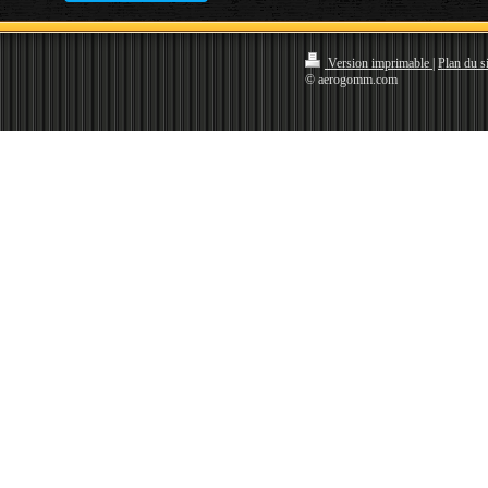
Version imprimable
|
Plan du si
© aerogomm.com