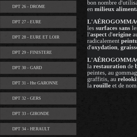
bon nombre d'utilis
DPT 26 - DROME
en
milieux aliment
L'AÉROGOMMAG
DPT 27 - EURE
les
surfaces
sans
le
l'
aspect
d'
origine
au
DPT 28 - EURE ET LOIR
radicalement
peint
d'
oxydation
,
graiss
DPT 29 - FINISTERE
L'AÉROGOMMA
la
restauration
de
DPT 30 - GARD
peintes, au gomma
graffitis, au
relook
DPT 31 - Hte GARONNE
la
rouille
et de nomb
DPT 32 - GERS
DPT 33 - GIRONDE
DPT 34 - HERAULT