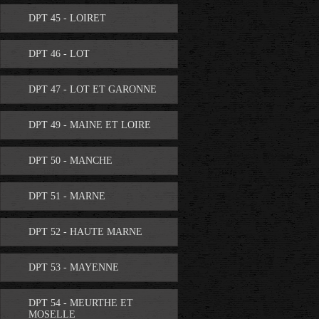
DPT 45 - LOIRET
DPT 46 - LOT
DPT 47 - LOT ET GARONNE
DPT 49 - MAINE ET LOIRE
DPT 50 - MANCHE
DPT 51 - MARNE
DPT 52 - HAUTE MARNE
DPT 53 - MAYENNE
DPT 54 - MEURTHE ET
MOSELLE