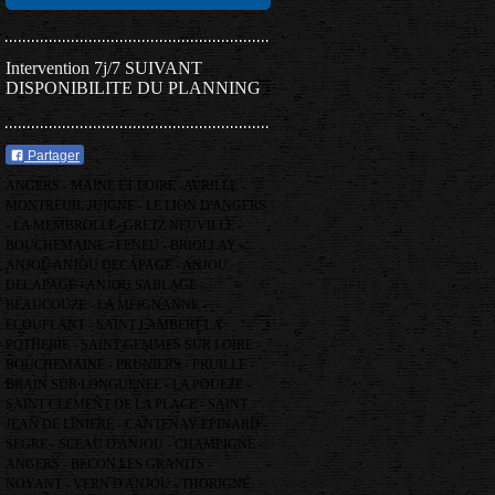
Intervention 7j/7 SUIVANT
DISPONIBILITE DU PLANNING
Partager
ANGERS - MAINE ET LOIRE -AVRILLE -
MONTREUIL JUIGNE - LE LION D'ANGERS
- LA MEMBROLLE- GRETZ NEUVILLE -
BOUCHEMAINE - FENEU - BRIOLLAY -
ANJOU ANJOU DECAPAGE - ANJOU
DECAPAGE - ANJOU SABLAGE -
BEAUCOUZE - LA MEIGNANNE -
ECOUFLANT - SAINT LAMBERT LA
POTHERIE - SAINT GEMMES SUR LOIRE -
BOUCHEMAINE - PRUNIERS - PRUILLE -
BRAIN SUR LONGUENEE - LA POUEZE -
SAINT CLEMENT DE LA PLACE - SAINT
JEAN DE LINIERE - CANTENAY EPINARD -
SEGRE - SCEAU D'ANJOU - CHAMPIGNE -
ANGERS - BECON LES GRANITS -
NOYANT - VERN D'ANJOU - THORIGNE