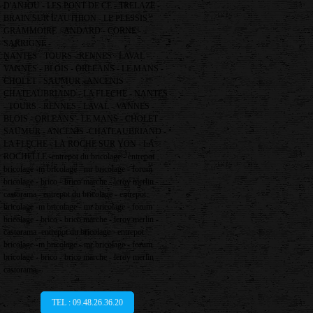
D'ANJOU - LES PONT DE CE - TRELAZE -
BRAIN SUR L'AUTHION - LE PLESSIS
GRAMMOIRE -ANDARD - CORNE -
SARRIGNE -
NANTES - TOURS - RENNES - LAVAL -
VANNES - BLOIS - ORLEANS - LE MANS -
CHOLET - SAUMUR - ANCENIS -
CHATEAUBRIAND - LA FLECHE - NANTES
- TOURS - RENNES - LAVAL - VANNES -
BLOIS - ORLEANS - LE MANS - CHOLET -
SAUMUR - ANCENIS -CHATEAUBRIAND -
LA FLECHE - LA ROCHE SUR YON - LA
ROCHELLE -entrepot du bricolage - entrepot
bricolage -m bricolage - mr bricolage - forum
bricolage - brico - brico marche - leroy merlin -
castorama - entrepot du bricolage - entrepot
bricolage -m bricolage - mr bricolage - forum
bricolage - brico - brico marche - leroy merlin -
castorama -entrepot du bricolage - entrepot
bricolage -m bricolage - mr bricolage - forum
bricolage - brico - brico marche - leroy merlin -
castorama -
TEL : 09.48.26.36.20