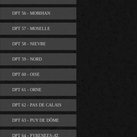
DPT 56 - MOBIHAN
DPT 57 - MOSELLE
DPT 58 - NIEVRE
DPT 59 - NORD
DPT 60 - OISE
DPT 61 - ORNE
DPT 62 - PAS DE CALAIS
DPT 63 - PUY DE DÔME
DPT 64 - PYRENEES-AT.