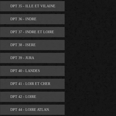
DPT 35 - ILLE ET VILAINE
DPT 36 - INDRE
DPT 37 - INDRE ET LOIRE
DPT 38 - ISERE
DPT 39 - JURA
DPT 40 - LANDES
DPT 41 - LOIR ET CHER
DPT 42 - LOIRE
DPT 44 - LOIRE ATLAN.