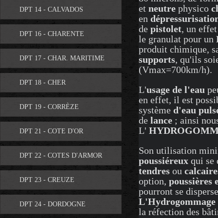
et
neutre
physico
c
DPT 14 - CALVADOS
en
dépressurisatio
de
pistolet
, un effet
DPT 16 - CHARENTE
le granulat pour un
produit chimique, sa
supports
, qu'ils so
DPT 17 - CHAR. MARITIME
(Vmax=700km/h).
DPT 18 - CHER
L'
usage de l'eau
peu
en effet, il est poss
DPT 19 - CORRÈZE
système
d'eau puls
de
lance
; ainsi nou
L'
HYDROGOMM
DPT 21 - COTE D'OR
Son utilisation min
DPT 22 - COTES D'ARMOR
poussiéreux
qui se
tendres
ou
calcaire
option,
poussières e
DPT 23 - CREUZE
pourront se dispers
L'Hydrogommage
DPT 24 - DORDOGNE
la réfection des bâ