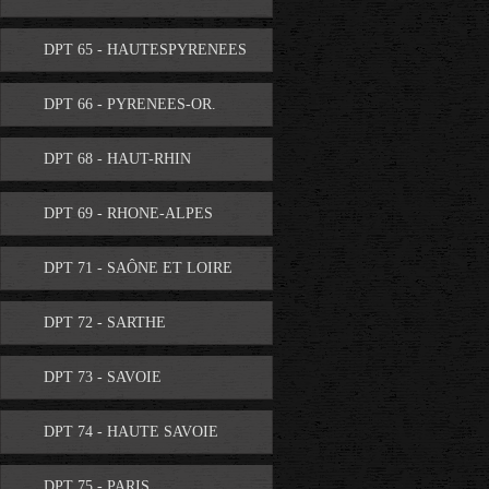
DPT 65 - HAUTESPYRENEES
DPT 66 - PYRENEES-OR.
DPT 68 - HAUT-RHIN
DPT 69 - RHONE-ALPES
DPT 71 - SAÔNE ET LOIRE
DPT 72 - SARTHE
DPT 73 - SAVOIE
DPT 74 - HAUTE SAVOIE
DPT 75 - PARIS