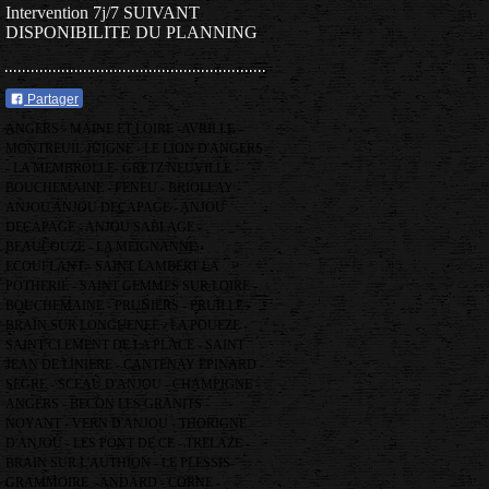
Intervention 7j/7 SUIVANT
DISPONIBILITE DU PLANNING
Partager
ANGERS - MAINE ET LOIRE -AVRILLE -
MONTREUIL JUIGNE - LE LION D'ANGERS
- LA MEMBROLLE- GRETZ NEUVILLE -
BOUCHEMAINE - FENEU - BRIOLLAY -
ANJOU ANJOU DECAPAGE - ANJOU
DECAPAGE - ANJOU SABLAGE -
BEAUCOUZE - LA MEIGNANNE -
ECOUFLANT - SAINT LAMBERT LA
POTHERIE - SAINT GEMMES SUR LOIRE -
BOUCHEMAINE - PRUNIERS - PRUILLE -
BRAIN SUR LONGUENEE - LA POUEZE -
SAINT CLEMENT DE LA PLACE - SAINT
JEAN DE LINIERE - CANTENAY EPINARD -
SEGRE - SCEAU D'ANJOU - CHAMPIGNE -
ANGERS - BECON LES GRANITS -
NOYANT - VERN D'ANJOU - THORIGNE
D'ANJOU - LES PONT DE CE - TRELAZE -
BRAIN SUR L'AUTHION - LE PLESSIS
GRAMMOIRE -ANDARD - CORNE -