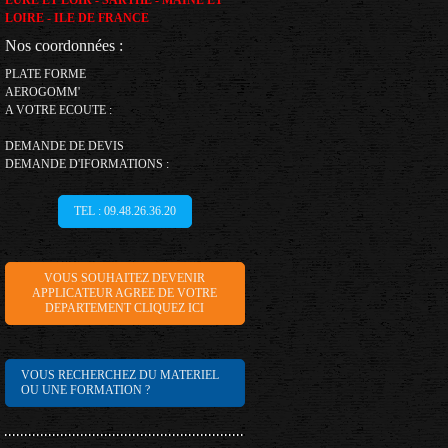
EURE ET LOIR - SARTHE - MAINE ET
LOIRE - ILE DE FRANCE
Nos coordonnées :
PLATE FORME
AEROGOMM'
A VOTRE ECOUTE :
DEMANDE DE DEVIS
DEMANDE D'IFORMATIONS :
TEL : 09.48.26.36.20
VOUS SOUHAITEZ DEVENIR
APPLICATEUR AGREE DE VOTRE
DEPARTEMENT CLIQUEZ ICI
VOUS RECHERCHEZ DU MATERIEL
OU UNE FORMATION ?