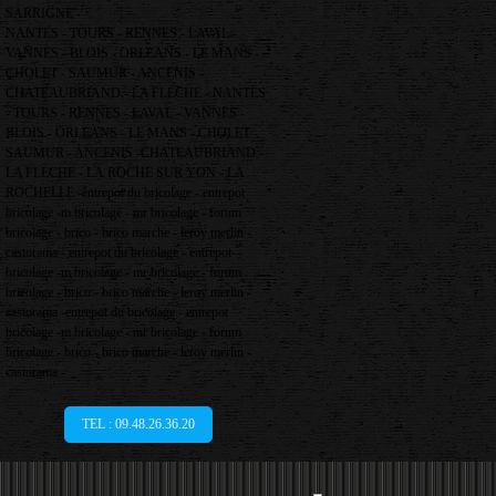
SARRIGNE -
NANTES - TOURS - RENNES - LAVAL -
VANNES - BLOIS - ORLEANS - LE MANS -
CHOLET - SAUMUR - ANCENIS -
CHATEAUBRIAND - LA FLECHE - NANTES
- TOURS - RENNES - LAVAL - VANNES -
BLOIS - ORLEANS - LE MANS - CHOLET -
SAUMUR - ANCENIS -CHATEAUBRIAND -
LA FLECHE - LA ROCHE SUR YON - LA
ROCHELLE -entrepot du bricolage - entrepot
bricolage -m bricolage - mr bricolage - forum
bricolage - brico - brico marche - leroy merlin -
castorama - entrepot du bricolage - entrepot
bricolage -m bricolage - mr bricolage - forum
bricolage - brico - brico marche - leroy merlin -
castorama -entrepot du bricolage - entrepot
bricolage -m bricolage - mr bricolage - forum
bricolage - brico - brico marche - leroy merlin -
castorama -
TEL : 09.48.26.36.20