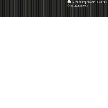
Version imprimable
|
Plan du si
© aerogomm.com